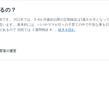
いるの？
大樹です。 川口市では、3-4か月健診以降の定期検診は1歳６か月とな
思います。 基本的には、パパやママが日々の子育ての中で不安な事を日
6-
るので 当院では ２週間検診 6- …
続きを読む
7
か
月
健
保育室の運営
診
っ
て
ど
ん
な
健
診
何
を
み