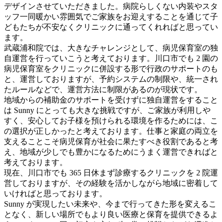
デザインさせていただきました。病院らしくない内装やスタ
ッフ一同暖かい雰囲気でご家族をお迎えすることを通じて子
どもたちが不安なくクリニックに通ってくれればと思ってい
ます。
武蔵浦和院では、大きなチャレンジとして、病児保育室の独
自運営を行っていこうと考えております。川口市でも 2 園の
病児保育室をクリニックに併設する形で行政のサポートのも
と、運営しておりますが、予約システムの制限や、統一され
たルールなどで、運営方法に制限があるのが現状です。
地域からの補助金のサポートを受けずに独自運営をすること
は Sunny にとっても大きな挑戦ですが、ご家族が利用しや
すく、安心してお子様を預けられる環境を作るためには、こ
の選択が正しかったと考えております。仕事と家庭の両立を
支えることこそ病児保育が社会に果たすべき役割であると考
え、地域が少しでも豊かになるためにうまく運営できればと
考えております。
現在、川口市でも 365 日休まず診療するクリニックを 2 院運
営しておりますが、その経験を活かしながら地域に密着して
いければと思っております。
Sunny が実現したい未来や、今まで行ってきた形を変えるこ
となく、新しい場所でもより良い医療と保育を提供できるよ