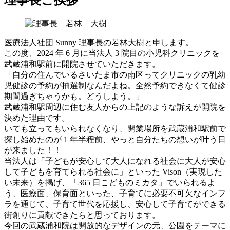
理事長ご挨拶
医療法人社団 Sunny 理事長の若林大樹と申します。
この度、2024 年 6 月に当法人 3 院目の小児科クリニックを
武蔵浦和駅前に開院させていただきます。
「自分の住んでいるさいたま市の南区ってクリニックの乳幼
児健診の予約が抽選制なんだよね。全然予約できなくて健診
期間過ぎちゃうかも。どうしよう。」
武蔵浦和駅周辺に住む友人からの上記のような訴えが開院を
決めた理由です。
いても立ってもいられなくなり、開業場所を武蔵浦和駅前で
探し始めたのが 1 年半程前、やっと自分たちの想いが叶う日
が来ました！！
当法人は「子どもが安心して大人になれる社会に大人が安心
して子どもを育てられる社会に」といった Vison（実現した
い未来）を掲げ、「365 日こどものミカタ」でいられるよ
う、医療面、保育面といった、子育てに必要不可欠なインフ
ラを通じて、子育て世代を応援し、安心して子育てができる
街創りに貢献できたらと思っております。
今回の武蔵浦和院は開放的なデザインの元、公園をテーマに