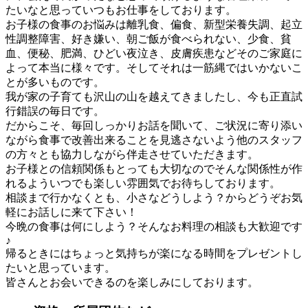
たいなと思っていつもお仕事をしております。
お子様の食事のお悩みは離乳食、偏食、新型栄養失調、起立
性調整障害、好き嫌い、朝ご飯が食べられない、少食、貧
血、便秘、肥満、ひどい夜泣き、皮膚疾患などそのご家庭に
よって本当に様々です。そしてそれは一筋縄ではいかないこ
とが多いものです。
我が家の子育ても沢山の山を越えてきましたし、今も正直試
行錯誤の毎日です。
だからこそ、毎回しっかりお話を聞いて、ご状況に寄り添い
ながら食事で改善出来ることを見逃さないよう他のスタッフ
の方々とも協力しながら伴走させていただきます。
お子様との信頼関係もとっても大切なのでそんな関係性が作
れるよういつでも楽しい雰囲気でお待ちしております。
相談まで行かなくとも、小さなどうしよう？からどうぞお気
軽にお話しに来て下さい！
今晩の食事は何にしよう？そんなお料理の相談も大歓迎です
♪
帰るときにはちょっと気持ちが楽になる時間をプレゼントし
たいと思っています。
皆さんとお会いできるのを楽しみにしております。