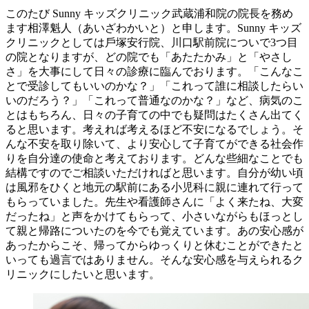
このたび Sunny キッズクリニック武蔵浦和院の院⻑を務め
ます相澤魁⼈（あいざわかいと）と申します。Sunny キッズ
クリニックとしては⼾塚安⾏院、川⼝駅前院についで3つ⽬
の院となりますが、どの院でも「あたたかみ」と「やさし
さ」を⼤事にして⽇々の診療に臨んでおります。「こんなこ
とで受診してもいいのかな？」「これって誰に相談したらい
いのだろう？」「これって普通なのかな？」など、病気のこ
とはもちろん、⽇々の⼦育ての中でも疑問はたくさん出てく
ると思います。考えれば考えるほど不安になるでしょう。そ
んな不安を取り除いて、より安⼼して⼦育てができる社会作
りを⾃分達の使命と考えております。どんな些細なことでも
結構ですのでご相談いただければと思います。⾃分が幼い頃
は⾵邪をひくと地元の駅前にある⼩児科に親に連れて⾏って
もらっていました。先⽣や看護師さんに「よく来たね、⼤変
だったね」と声をかけてもらって、⼩さいながらもほっとし
て親と帰路についたのを今でも覚えています。あの安⼼感が
あったからこそ、帰ってからゆっくりと休むことができたと
いっても過⾔ではありません。そんな安⼼感を与えられるク
リニックにしたいと思います。