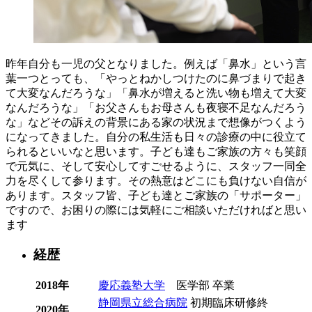
昨年⾃分も⼀児の⽗となりました。例えば「⿐⽔」という⾔
葉⼀つとっても、「やっとねかしつけたのに⿐づまりで起き
て⼤変なんだろうな」「⿐⽔が増えると洗い物も増えて⼤変
なんだろうな」「お⽗さんもお⺟さんも夜寝不⾜なんだろう
な」などその訴えの背景にある家の状況まで想像がつくよう
になってきました。⾃分の私⽣活も⽇々の診療の中に役⽴て
られるといいなと思います。⼦ども達もご家族の⽅々も笑顔
で元気に、そして安⼼してすごせるように、スタッフ⼀同全
⼒を尽くして参ります。その熱意はどこにも負けない⾃信が
あります。スタッフ皆、⼦ども達とご家族の「サポーター」
ですので、お困りの際には気軽にご相談いただければと思い
ます
経歴
2018年
慶応義塾大学
医学部 卒業
静岡県立総合病院
初期臨床研修終
2020年