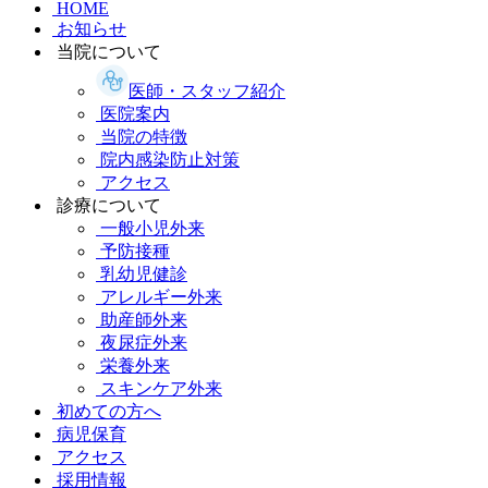
HOME
お知らせ
当院について
医師・スタッフ紹介
医院案内
当院の特徴
院内感染防止対策
アクセス
診療について
一般小児外来
予防接種
乳幼児健診
アレルギー外来
助産師外来
夜尿症外来
栄養外来
スキンケア外来
初めての方へ
病児保育
アクセス
採用情報