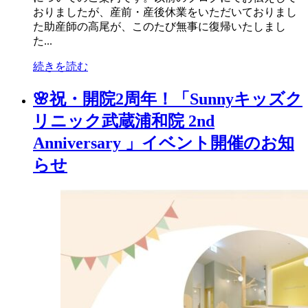
おりましたが、産前・産後休業をいただいておりまし
た助産師の高尾が、このたび無事に復帰いたしまし
た...
続きを読む
🌸祝・開院2周年！「Sunnyキッズク
リニック武蔵浦和院 2nd
Anniversary 」イベント開催のお知
らせ