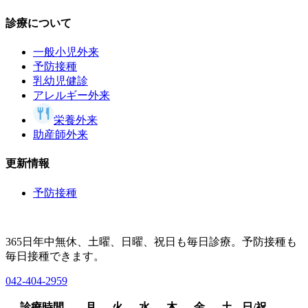
診療について
一般小児外来
予防接種
乳幼児健診
アレルギー外来
栄養外来
助産師外来
更新情報
予防接種
365日年中無休、土曜、日曜、祝日も毎日診療。予防接種も
毎日接種できます。
042-404-2959
診療時間
月
火
水
木
金
土
日/祝