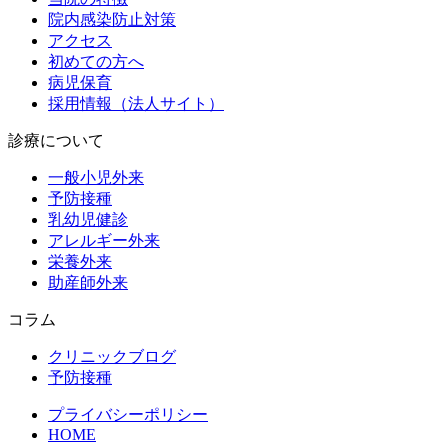
院内感染防止対策
アクセス
初めての方へ
病児保育
採用情報（法人サイト）
診療について
一般小児外来
予防接種
乳幼児健診
アレルギー外来
栄養外来
助産師外来
コラム
クリニックブログ
予防接種
プライバシーポリシー
HOME