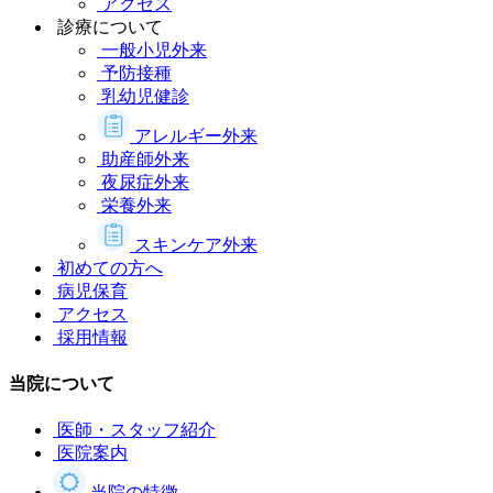
アクセス
診療について
一般小児外来
予防接種
乳幼児健診
アレルギー外来
助産師外来
夜尿症外来
栄養外来
スキンケア外来
初めての方へ
病児保育
アクセス
採用情報
当院について
医師・スタッフ紹介
医院案内
当院の特徴