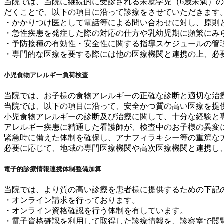
当院では、当院に継続的に受診される未就学児（6歳未満）
だくことで、以下の項目に沿って診療をさせていただきます
・かかりつけ医として電話等による問い合わせに対し、原則
・急性疾患を発症した際の対応の仕方や乳幼児期に頻繁にみ
・予防接種の有効性・安全性に関する指導スケジュールの管
・専門的な医療を要する際には他の医療機関と連携の上、必
小児食物アレルギー負荷検査
当院では、お子様の食物アレルギーの正確な診断と適切な治
当院では、以下の項目に沿って、安全かつ質の高い医療を提
小児食物アレルギーの診断及び治療に関して、十分な経験と
アレルギー疾患に精通した看護師が、検査中のお子様の異変
緊急時に備えた体制を確保し、アナフィラキシー等の重篤な
必要に応じて、地域の専門医療機関や高次医療機関と連携し
電子的診療情報連携体制整備加算
当院では、より質の高い診療を患者様に提供するための下記
・オンライン請求を行っております。
・オンライン資格確認を行う体制を有しています。
・電子資格確認を利用して取得した診療情報を、診察室で閲