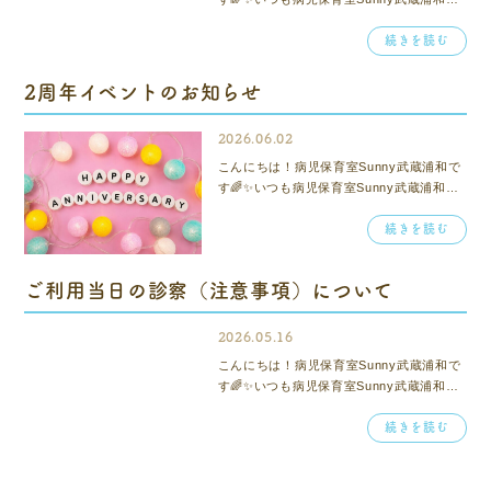
ご利用いただき、ありがとうございます！
続きを読む
保育記録についてご案内です✏️📒当施設で
は、予約サイト『テオテ』内にある保育記
録を使用しております☘️ご予約ページの
2周年イベントのお知らせ
下...
2026.06.02
こんにちは！病児保育室Sunny武蔵浦和で
す🌈✨いつも病児保育室Sunny武蔵浦和を
ご利用いただき、ありがとうございます！
続きを読む
病児保育室Sunny武蔵浦和は2026年6月で
開院2周年を迎えます！！🎉たくさんのご
家族に支えられ、この節目を迎えるこ...
ご利用当日の診察（注意事項）について
2026.05.16
こんにちは！病児保育室Sunny武蔵浦和で
す🌈✨いつも病児保育室Sunny武蔵浦和を
ご利用いただき、ありがとうございます！
続きを読む
病児保育室ご利用当日の診察（注意事項）
についてご案内です☘️お子さまの症状を最
新の状態で確認し、安全にお預かりするた
め...