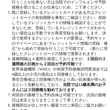
行うことが出来ない方は当院でのインフルエンザ予防
接種を受けることが出来ないため、ご了承ください。
既に登録しているクレジットカードがある方はクレジ
ットカードの有効期限を事前にご確認ください。登録
しているクレジットカードの情報を確認することがで
きないため、登録しているクレジットカードがわから
ない場合はお手数ですが再度登録をお願いします。決
済で使用するクレジットカードの変更は、予約サイト
のマイページにある”クレジットカード情報の登録・修
正”から改めて登録を行うことで可能です。（新たに登
録したクレジットカードの情報で更新されます）
接種間隔は４週間を推奨しておりますが、
１回目の２
週間後の日程から２回目が予約可能
です。
世界保健機関（WHO）や米国予防接種諮問委員会では
9歳以上の小児の場合は１回接種としております。
厚生労働省は２回接種の方がより高い抗体価が得られ
るという見解を示しており、
当院では13歳未満のお子
さんには２回接種を勧めております。
何回目の接種でも予約自体は可能ですが、次回の接種
日は未定となりますことをご了承ください。
接種部位が出しやすい服装でのご来院にご協力お願い