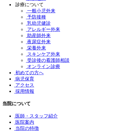
診療について
一般小児外来
予防接種
乳幼児健診
アレルギー外来
助産師外来
夜尿症外来
栄養外来
スキンケア外来
受診後の看護師相談
オンライン診療
初めての方へ
病児保育
アクセス
採用情報
当院について
医師・スタッフ紹介
医院案内
当院の特徴