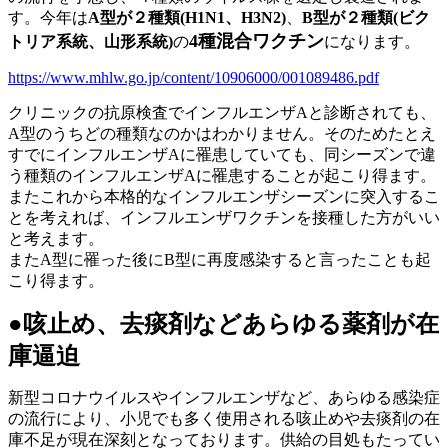
す。今年は
A型が２種類(H1N1、H3N2)
、
B型が２種類(ビク
4種混合ワクチン
トリア系統、山形系統)
の
になります。
https://www.mhlw.go.jp/content/10906000/001089486.pdf
クリニックの抗原検査でインフルエンザAと診断されても、
A型のうちどの種類なのかはわかりません。そのためたとえ
すでにインフルエンザAに罹患していても、同シーズンで違
う種類のインフルエンザAに罹患することが起こり得ます。
またこれから本格的なインフルエンザシーズンに突入するこ
とを考えれば、インフルエンザワクチンを接種した方がいい
と考えます。
またA型に罹った後にB型に再度感染すると言ったことも起
こり得ます。
●咳止め、去痰剤などあらゆる薬剤が在
庫逼迫
新型コロナウイルスやインフルエンザなど、あらゆる感染症
の流行により、小児でも多く使用される咳止めや去痰剤の在
庫不足が現在深刻となっております。供給の目処もたってい