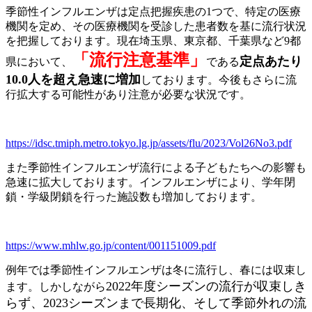
季節性インフルエンザは定点把握疾患の1つで、特定の医療
機関を定め、その医療機関を受診した患者数を基に流行状況
を把握しております。現在埼玉県、東京都、千葉県など9都
「流行注意基準」
定点あたり
県において、
である
10.0人を超え急速に増加
しております。今後もさらに流
行拡大する可能性があり注意が必要な状況です。
https://idsc.tmiph.metro.tokyo.lg.jp/assets/flu/2023/Vol26No3.pdf
また季節性インフルエンザ流行による子どもたちへの影響も
急速に拡大しております。インフルエンザにより、学年閉
鎖・学級閉鎖を行った施設数も増加しております。
https://www.mhlw.go.jp/content/001151009.pdf
例年では季節性インフルエンザは冬に流行し、春には収束し
2022年度シーズンの流行が収束しき
ます。しかしながら
らず、2023シーズンまで長期化、そして季節外れの流