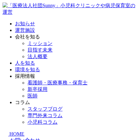
お知らせ
運営施設
会社を知る
ミッション
目指す未来
法人概要
人を知る
環境を知る
採用情報
看護師・医療事務・保育士
新卒採用
医師
コラム
スタッフブログ
専門外来コラム
小児科コラム
HOME