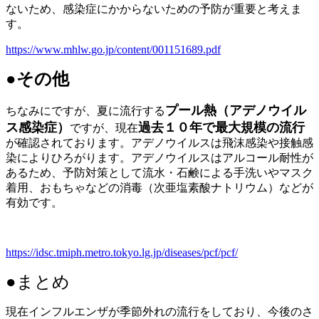
ないため、感染症にかからないための予防が重要と考えま
す。
https://www.mhlw.go.jp/content/001151689.pdf
●その他
プール熱（アデノウイル
ちなみにですが、夏に流行する
ス感染症）
過去１０年で最大規模の流行
ですが、現在
が確認されております。アデノウイルスは飛沫感染や接触感
染によりひろがります。アデノウイルスはアルコール耐性が
あるため、予防対策として流水・石鹸による手洗いやマスク
着用、おもちゃなどの消毒（次亜塩素酸ナトリウム）などが
有効です。
https://idsc.tmiph.metro.tokyo.lg.jp/diseases/pcf/pcf/
●まとめ
現在インフルエンザが季節外れの流行をしており、今後のさ