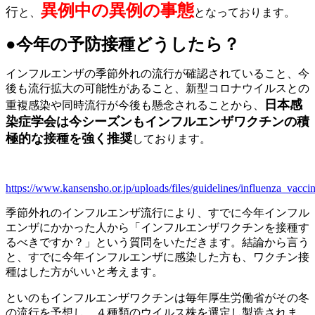
異例中の異例の事態
行
と、
となっております。
●今年の予防接種どうしたら？
インフルエンザの季節外れの流行が確認されていること、今
後も流行拡大の可能性があること、新型コロナウイルスとの
日本感
重複感染や同時流行が今後も懸念されることから、
染症学会は今シーズンもインフルエンザワクチンの積
極的な接種を強く推奨
しております。
https://www.kansensho.or.jp/uploads/files/guidelines/influenza_vacc
季節外れのインフルエンザ流行により、すでに今年インフル
エンザにかかった人から「インフルエンザワクチンを接種す
るべきですか？」という質問をいただきます。結論から言う
と、すでに今年インフルエンザに感染した方も、ワクチン接
種はした方がいいと考えます。
といのもインフルエンザワクチンは毎年厚生労働省がその冬
の流行を予想し、４種類のウイルス株を選定し製造されま