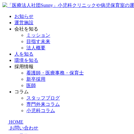
お知らせ
運営施設
会社を知る
ミッション
目指す未来
法人概要
人を知る
環境を知る
採用情報
看護師・医療事務・保育士
新卒採用
医師
コラム
スタッフブログ
専門外来コラム
小児科コラム
HOME
お問い合わせ