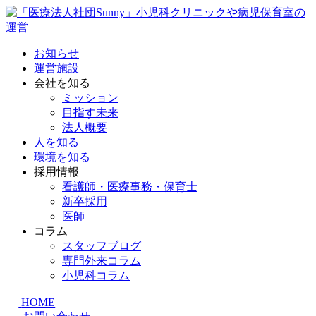
お知らせ
運営施設
会社を知る
ミッション
目指す未来
法人概要
人を知る
環境を知る
採用情報
看護師・医療事務・保育士
新卒採用
医師
コラム
スタッフブログ
専門外来コラム
小児科コラム
HOME