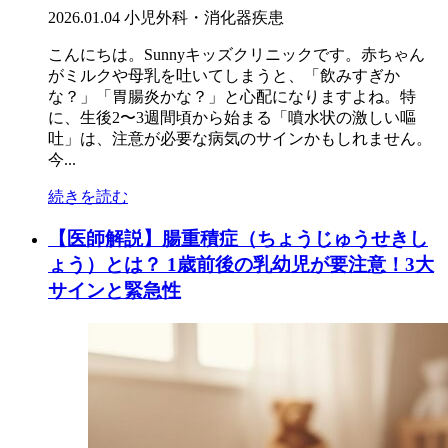
2026.01.04
小児外科・消化器疾患
こんにちは。Sunnyキッズクリニックです。赤ちゃん
がミルクや母乳を吐いてしまうと、「飲みすぎか
な？」「胃腸炎かな？」と心配になりますよね。特
に、生後2〜3週間頃から始まる「噴水状の激しい嘔
吐」は、注意が必要な病気のサインかもしれません。
今...
続きを読む
【医師解説】腸重積症（ちょうじゅうせきし
ょう）とは？ 1歳前後の乳幼児が要注意！3大
サインと緊急性