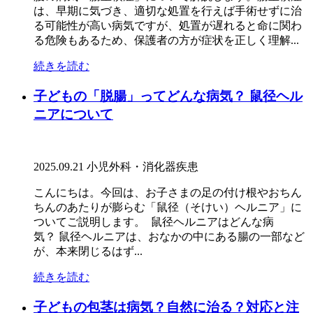
は、早期に気づき、適切な処置を行えば手術せずに治
る可能性が高い病気ですが、処置が遅れると命に関わ
る危険もあるため、保護者の方が症状を正しく理解...
続きを読む
子どもの「脱腸」ってどんな病気？ 鼠径ヘル
ニアについて
2025.09.21
小児外科・消化器疾患
こんにちは。今回は、お子さまの足の付け根やおちん
ちんのあたりが膨らむ「鼠径（そけい）ヘルニア」に
ついてご説明します。 鼠径ヘルニアはどんな病
気？ 鼠径ヘルニアは、おなかの中にある腸の一部など
が、本来閉じるはず...
続きを読む
子どもの包茎は病気？自然に治る？対応と注