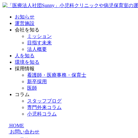
お知らせ
運営施設
会社を知る
ミッション
目指す未来
法人概要
人を知る
環境を知る
採用情報
看護師・医療事務・保育士
新卒採用
医師
コラム
スタッフブログ
専門外来コラム
小児科コラム
HOME
お問い合わせ