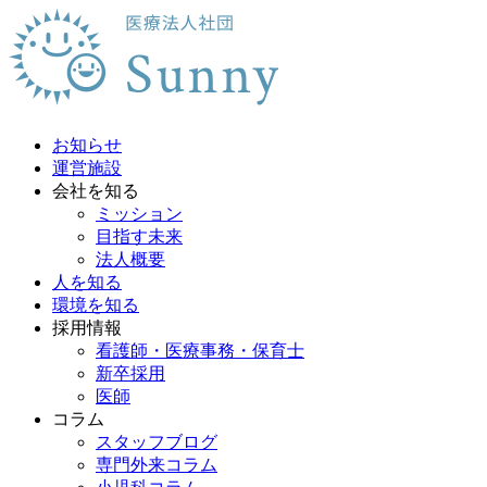
お知らせ
運営施設
会社を知る
ミッション
目指す未来
法人概要
人を知る
環境を知る
採用情報
看護師・医療事務・保育士
新卒採用
医師
コラム
スタッフブログ
専門外来コラム