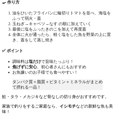
🍳 作り方
油をひいたフライパンに輪切りトマトを並べ、海塩を
ふって弱火・蓋
玉ねぎ→キャベツ→なす の順に加えていく
最後に塩をふったきのこを加えて再度蓋
全体に火が通ったら、軽く塩をした魚を野菜の上に置
き、蓋をして蒸し焼き
✅ ポイント
調味料は
塩だけ
で旨味たっぷり！
焦げずに安心
、初心者さんにもおすすめ
お魚嫌いのお子様でも食べやすい！
タンパク質＋脂質＋ビタミン＋ミネラルがまとめ
て摂れる一品！
鮭・タラ・メカジキなど骨なしの切り身がおすすめです。
家族で釣りをするご家庭なら、
イシモチ
などの新鮮な魚も美
味！