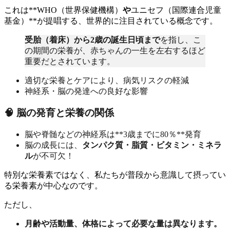
これは**WHO（世界保健機構）
や
ユニセフ（国際連合児童
基金）**が提唱する、世界的に注目されている概念です。
受胎（着床）から2歳の誕生日頃まで
を指し、こ
の期間の栄養が、赤ちゃんの一生を左右するほど
重要だとされています。
適切な栄養とケアにより、病気リスクの軽減
神経系・脳の発達への良好な影響
🧠 脳の発育と栄養の関係
脳や脊髄などの神経系は**3歳までに80％**発育
脳の成長には、
タンパク質・脂質・ビタミン・ミネラ
ル
が不可欠！
特別な栄養素ではなく、私たちが普段から意識して摂ってい
る栄養素が中心なのです。
ただし、
月齢や活動量、体格によって必要な量は異なります。