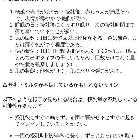
機嫌や表情が穏やか：授乳後、赤ちゃんが満足そう
で、表情が穏やかで機嫌が良い。
睡眠の質：授乳後にぐっすり眠り、次の授乳時間まで
落ち着いていることが多い。
尿の回数：1日に6〜7回以上排尿がある。色は無色、ま
たは薄く色がつく程度である。
便の状況：1日に1回程度排便がある（※2〜3日に1度ま
とめて出すタイプの子もいるため、回数だけでなく量
や性状も観察しましょう）。
肌の状態：顔色が良く、肌にハリや弾力がある。
⚠️ 母乳・ミルクが不足しているかもしれないサイン
以下のような様子が見られる場合は、授乳量が不足している
可能性があります。
授乳後もすぐに眠らず、布団に寝かせるとすぐに起き
てグズグズしていることが多い。
一回の授乳時間が非常に長く、ずっとおっぱいを咥え