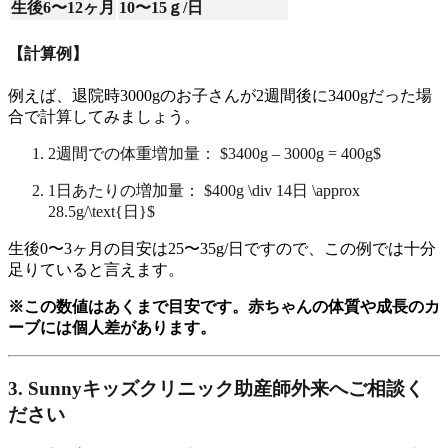
生後6〜12ヶ月
10〜15ｇ/日
【計算例】
例えば、退院時3000gのお子さんが2週間後に3400gだった場
合で計算してみましょう。
2週間での体重増加量：
$3400g – 3000g = 400g$
1日あたりの増加量：
$400g \div 14日 \approx
28.5g/\text{日}$
生後0〜3ヶ月の目安は25〜35g/日ですので、この例では十分
足りていると言えます。
※この数値はあくまで目安です。赤ちゃんの体質や成長のカ
ーブには個人差があります。
3. Sunnyキッズクリニック助産師外来へご相談く
ださい