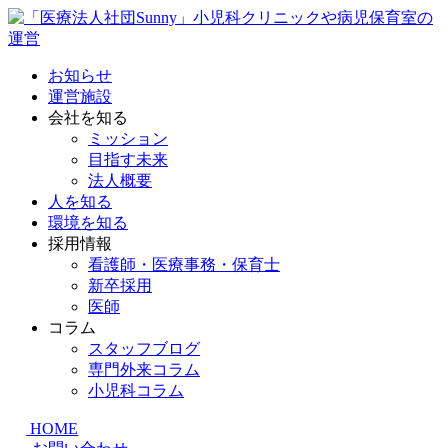
お知らせ
運営施設
会社を知る
ミッション
目指す未来
法人概要
人を知る
環境を知る
採用情報
看護師・医療事務・保育士
新卒採用
医師
コラム
スタッフブログ
専門外来コラム
小児科コラム
HOME