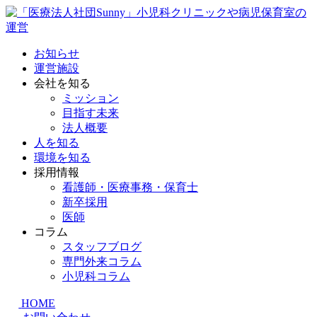
お知らせ
運営施設
会社を知る
ミッション
目指す未来
法人概要
人を知る
環境を知る
採用情報
看護師・医療事務・保育士
新卒採用
医師
コラム
スタッフブログ
専門外来コラム
小児科コラム
HOME