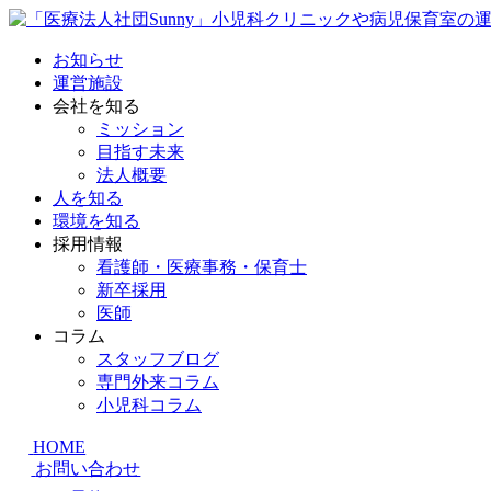
お知らせ
運営施設
会社を知る
ミッション
目指す未来
法人概要
人を知る
環境を知る
採用情報
看護師・医療事務・保育士
新卒採用
医師
コラム
スタッフブログ
専門外来コラム
小児科コラム
HOME
お問い合わせ