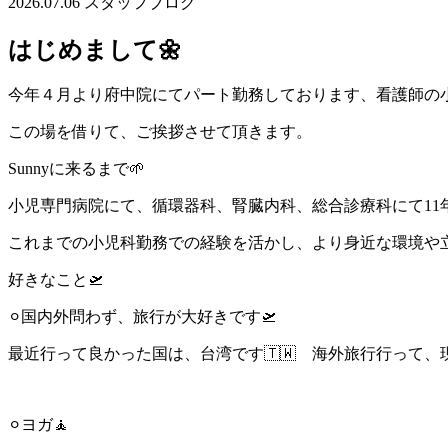
2026.07.06
スタッフブログ
はじめまして🌼
今年４月より府中院にてパート勤務しております、看護師の
この場を借りて、ご挨拶させて頂きます。
Sunnyに来るまで🌱
小児専門病院にて、循環器科、腎臓内科、総合診療科にて11
これまでの小児科勤務での経験を活かし、より身近な環境や立
好きなこと🛫
⚪︎国内外問わず、旅行が大好きです🛫
最近行って良かった国は、台湾です🇹🇼 海外旅行行って
⚪︎ヨガ🧘