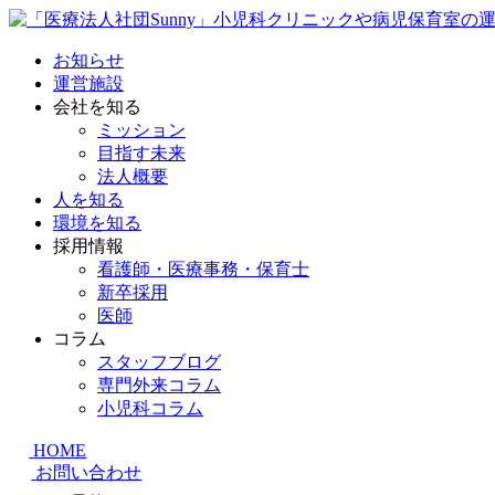
お知らせ
運営施設
会社を知る
ミッション
目指す未来
法人概要
人を知る
環境を知る
採用情報
看護師・医療事務・保育士
新卒採用
医師
コラム
スタッフブログ
専門外来コラム
小児科コラム
HOME
お問い合わせ