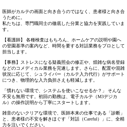
医師がカルテの画面と向き合うのではなく、患者様と向き合
うために。
私たちは、専門職同士の徹底した分業と協力を実践していま
す。
【看護師】 各種検査はもちろん、ホームケアの説明や園へ
の登園基準の案内など、時間を要する対話業務をプロとして
担当します。
【事務】ストレスになる疑義照会の修正や、煩雑な病名登録
などのコメディカル業務を完遂します。さらに、配置や混雑
状況に応じて、シュライバー（カルテ入力代行）がサポート
につき、物理的な入力負担さえも軽減します。
「慣れない環境で、システムを使いこなせるか？」 そんな
不安も無用です。初回の勤務は、電子カルテ（M3デジカ
ル）の操作説明から丁寧にスタートします。
雑音のないクリアな環境で、医師本来の仕事である「診断」
と、患者様の不安を解きほぐす「対話（Careful）」に、全精
力を注いでください。