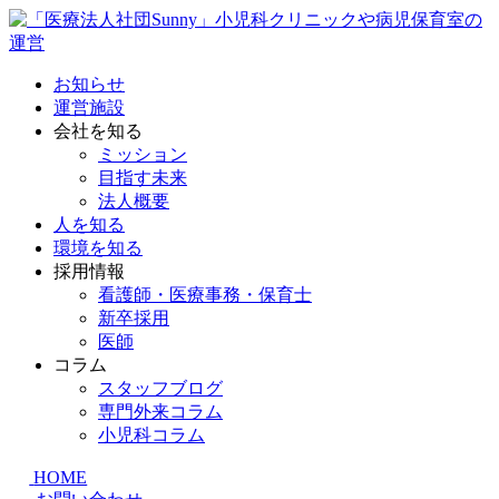
お知らせ
運営施設
会社を知る
ミッション
目指す未来
法人概要
人を知る
環境を知る
採用情報
看護師・医療事務・保育士
新卒採用
医師
コラム
スタッフブログ
専門外来コラム
小児科コラム
HOME