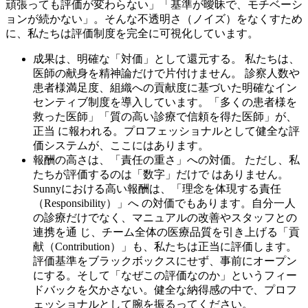
頑張っても評価が変わらない」「基準が曖昧で、モチベーシ
ョンが続かない」。そんな不透明さ（ノイズ）をなくすため
に、私たちは評価制度を完全に可視化しています。
成果は、明確な「対価」として還元する。 私たちは、
医師の献身を精神論だけで片付けません。 診察人数や
患者様満足度、組織への貢献度に基づいた明確なイン
センティブ制度を導入しています。「多くの患者様を
救った医師」「質の高い診療で信頼を得た医師」が、
正当 に報われる。プロフェッショナルとして健全な評
価システムが、ここにはあります。
報酬の高さは、「責任の重さ」への対価。 ただし、私
たちが評価するのは「数字」だけで はありません。
Sunnyにおける高い報酬は、「理念を体現する責任
（Responsibility）」へ の対価でもあります。自分一人
の診療だけでなく、マニュアルの改善やスタッフとの
連携を通 じ、チーム全体の医療品質を引き上げる「貢
献（Contribution）」も、私たちは正当に評価します。
評価基準をブラックボックスにせず、事前にオープン
にする。そして「なぜこの評価なのか」というフィー
ドバックを欠かさない。健全な納得感の中で、プロフ
ェッショナルとして腕を振るってください。