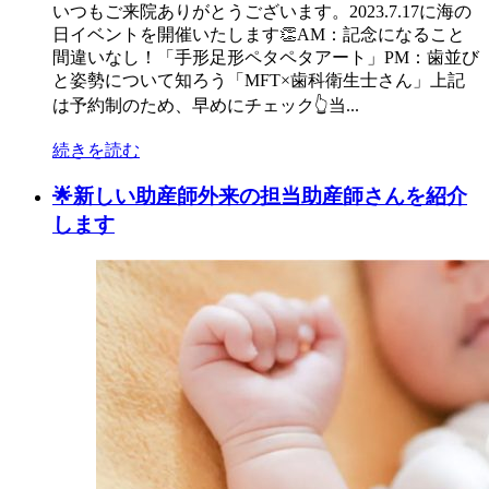
いつもご来院ありがとうございます。2023.7.17に海の
日イベントを開催いたします👏AM：記念になること
間違いなし！「手形足形ペタペタアート」PM：歯並び
と姿勢について知ろう「MFT×歯科衛生士さん」上記
は予約制のため、早めにチェック👆当...
続きを読む
🌟新しい助産師外来の担当助産師さんを紹介
します