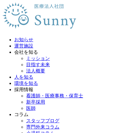
お知らせ
運営施設
会社を知る
ミッション
目指す未来
法人概要
人を知る
環境を知る
採用情報
看護師・医療事務・保育士
新卒採用
医師
コラム
スタッフブログ
専門外来コラム