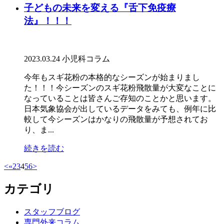
子どもの未来を変える『舌下免疫療
法』！！！
2023.03.24
小児科コラム
今年もスギ花粉の本格的なシーズンが始まりまし
た！！！今シーズンのスギ花粉飛散量が大変なことに
なっていることは皆さんご存知のことかと思います。
日本気象協会が出しているデータをみても、例年に比
較して今シーズンはかなりの飛散量が予想されてお
り、ま...
続きを読む
<
«
2
3
4
5
6
>
カテゴリ
スタッフブログ
専門外来コラム