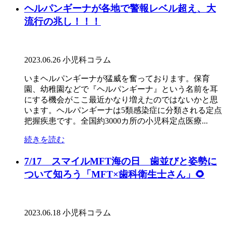
ヘルパンギーナが各地で警報レベル超え、大
流行の兆し！！！
2023.06.26
小児科コラム
いまヘルパンギーナが猛威を奮っております。保育
園、幼稚園などで『ヘルパンギーナ』という名前を耳
にする機会がここ最近かなり増えたのではないかと思
います。ヘルパンギーナは5類感染症に分類される定点
把握疾患です。全国約3000カ所の小児科定点医療...
続きを読む
7/17 スマイルMFT海の日 歯並びと姿勢に
ついて知ろう「MFT×歯科衛生士さん」🌻
2023.06.18
小児科コラム