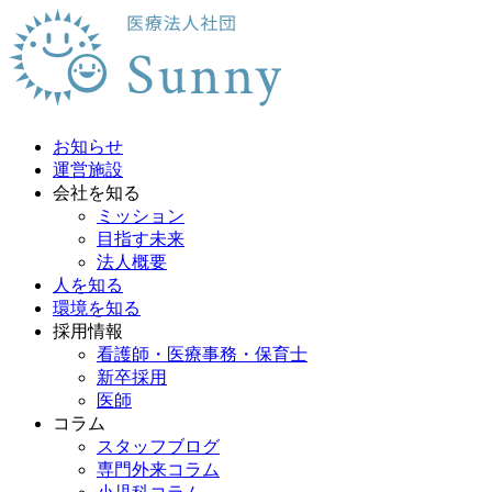
お知らせ
運営施設
会社を知る
ミッション
目指す未来
法人概要
人を知る
環境を知る
採用情報
看護師・医療事務・保育士
新卒採用
医師
コラム
スタッフブログ
専門外来コラム